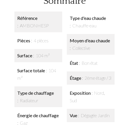
Sommaire
Référence
Type d'eau chaude
AMBONHESP
Chauffe-eau
Pièces
4 pièces
Moyen d'eau chaude
Collective
Surface
104 m²
État
Bon état
Surface totale
104
m²
Étage
2ème étage / 3
Type de chauffage
Exposition
Nord,
Radiateur
Sud
Énergie de chauffage
Vue
Dégagée Jardin
Gaz