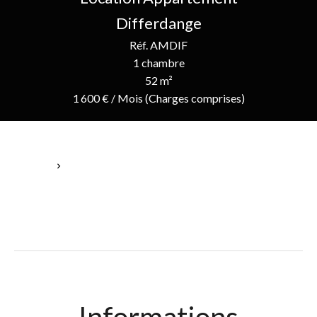
Differdange
Réf. AMDIF
1 chambre
52 m²
1 600 € / Mois (Charges comprises)
Accueil
Location Appartement Differdange, 2 Pièces, 1 Chambre, 52 M²,
1 600 € / Mois (Charges Comprises)