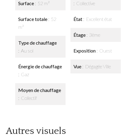
Surface
52 m²
Collective
Surface totale
52
État
Excellent état
m²
Étage
3ème
Type de chauffage
Au sol
Exposition
Ouest
Énergie de chauffage
Vue
Dégagée Ville
Gaz
Moyen de chauffage
Collectif
Autres visuels