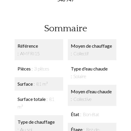
Sommaire
Référence
Moyen de chauffage
AMFRI15
Collectif
Pièces
3 pièces
Type d'eau chaude
Solaire
Surface
81 m²
Moyen d'eau chaude
Surface totale
81
Collective
m²
État
Bon état
Type de chauffage
Au sol
Étage
Rez-de-