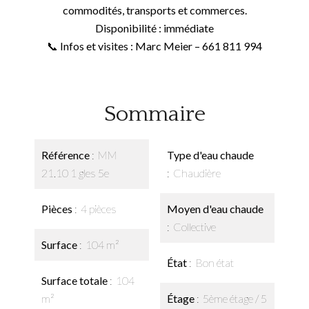
commodités, transports et commerces.
Disponibilité : immédiate
📞 Infos et visites : Marc Meier – 661 811 994
Sommaire
Référence
MM
Type d'eau chaude
21.10 1 gles 5e
Chaudière
Pièces
4 pièces
Moyen d'eau chaude
Collective
Surface
104 m²
État
Bon état
Surface totale
104
m²
Étage
5ème étage / 5