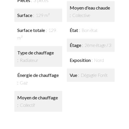
Pièces
3 pièces
Moyen d'eau chaude
Surface
129 m²
Collective
Surface totale
129
État
Bon état
m²
Étage
2ème étage / 3
Type de chauffage
Radiateur
Exposition
Nord
Énergie de chauffage
Vue
Dégagée Forêt
Gaz
Moyen de chauffage
Collectif