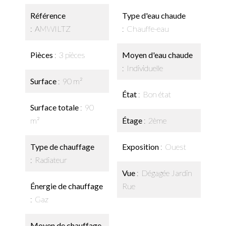
Référence
Type d'eau chaude
AMWILTZ
Chauffe-eau
Pièces
3 pièces
Moyen d'eau chaude
Individuelle
Surface
90 m²
État
Bon état
Surface totale
90
m²
Étage
2ème
Type de chauffage
Exposition
Ouest
Radiateur
Vue
Dégagée Jardin
Énergie de chauffage
Rue
Gaz
Moyen de chauffage