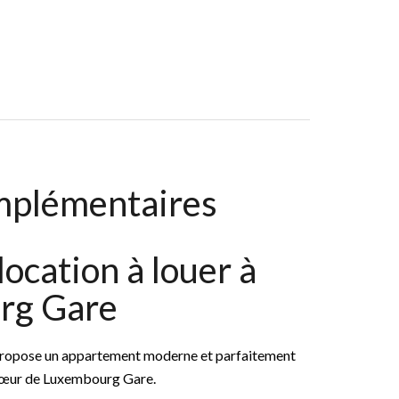
ambres, 111 M², 5 100 € / Mois (Charges Comprises)
mplémentaires
ocation à louer à
rg Gare
ose un appartement moderne et parfaitement
u cœur de Luxembourg Gare.