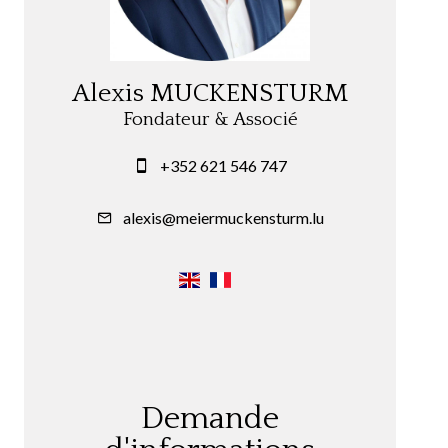
Alexis MUCKENSTURM
Fondateur & Associé
+352 621 546 747
alexis@meiermuckensturm.lu
Demande