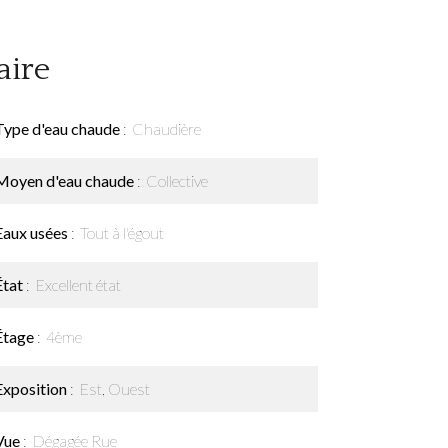
ire
Type d'eau chaude
Chaudière
Moyen d'eau chaude
Collective
Eaux usées
Tout à l'égout
État
Excellent état
Étage
4ème
Exposition
Est, Ouest
Vue
Dégagée Rue