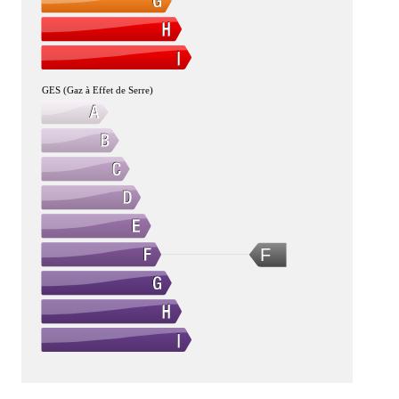
GES (Gaz à Effet de Serre)
F