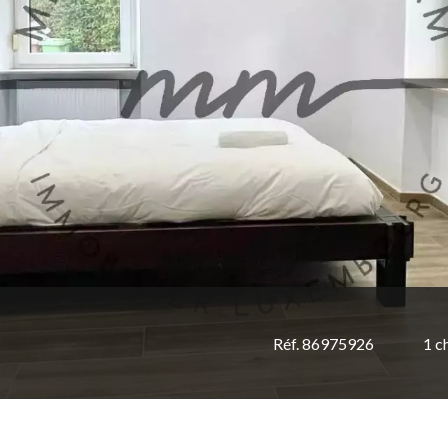
Réf. 86975926
1 c