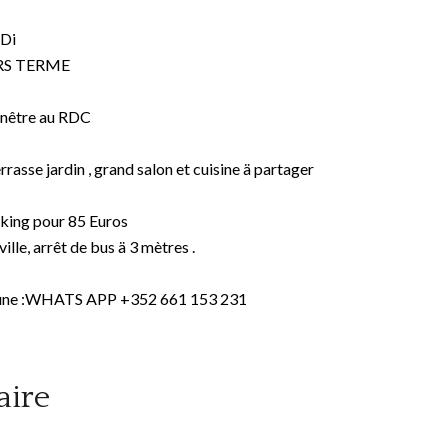
CDi
RS TERME
fenêtre au RDC
rrasse jardin , grand salon et cuisine ä partager
rking pour 85 Euros
lle, arrêt de bus ä 3 mètres .
 Moune :WHATS APP +352 661 153 231
ire