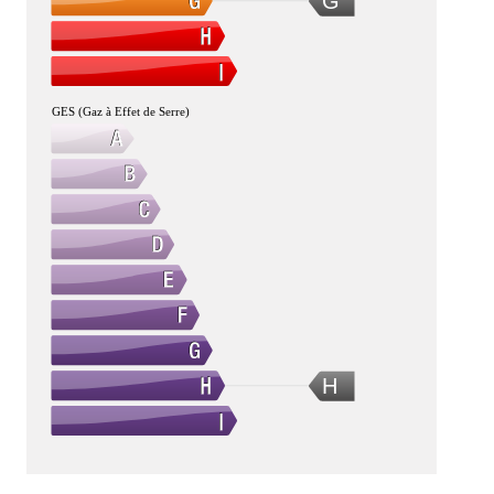
G
GES (Gaz à Effet de Serre)
H