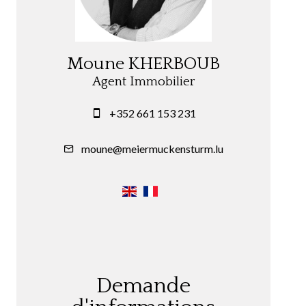
Moune KHERBOUB
Agent Immobilier
+352 661 153 231
moune@meiermuckensturm.lu
Demande