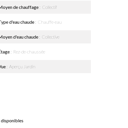
Moyen de chauffage
Collectif
Type d'eau chaude
Chauffe-eau
Moyen d'eau chaude
Collective
Étage
Rez-de-chaussée
Vue
Aperçu Jardin
 disponibles