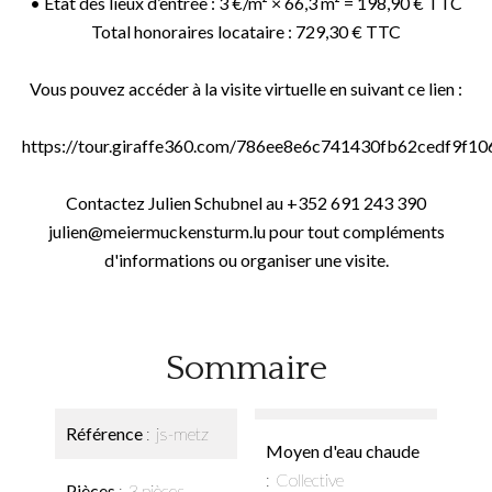
• État des lieux d’entrée : 3 €/m² × 66,3 m² = 198,90 € TTC
Total honoraires locataire : 729,30 € TTC
Vous pouvez accéder à la visite virtuelle en suivant ce lien :
https://tour.giraffe360.com/786ee8e6c741430fb62cedf9f10
Contactez Julien Schubnel au +352 691 243 390
julien@meiermuckensturm.lu pour tout compléments
d'informations ou organiser une visite.
Sommaire
Référence
js-metz
Moyen d'eau chaude
Collective
Pièces
3 pièces