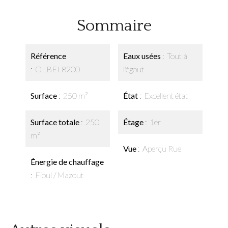
Sommaire
Référence
Eaux usées
Tout à
OLBEL8200
l'égout
Surface
250 m²
État
Excellent état
Surface totale
250
Étage
1er
m²
Vue
Aperçu Rue
Énergie de chauffage
Fioul / Mazout