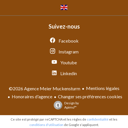
Suivez-nous
Facebook
Instagram
Youtube
Linkedin
Mentions légales
©2026 Agence Meier Muckensturm
Honoraires d'agence
Changer ses préférences cookies
Design by
Apimo™
Ce site est protégé par reCAPTCHA et les règles de
confidentialité
et les
conditions d'utilisation
de Google s'appliquent.