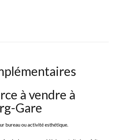
res, 100 M², 2 300 € / Mois (Charges Comprises)
mplémentaires
ce à vendre à
rg-Gare
r bureau ou activité esthétique.