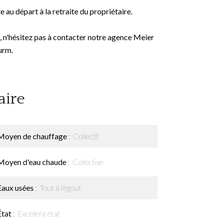
 au départ à la retraite du propriétaire.
, n'hésitez pas à contacter notre agence Meier
urm.
ire
Moyen de chauffage
Collectif
Moyen d'eau chaude
Collective
Eaux usées
Tout à l'égout
État
Excellent état