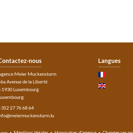
Contactez-nous
Langues
Agence Meier Muckensturm
6a Avenue de la Liberté
L-1930
Luxembourg
Luxembourg
+352 27 76 68 64
info@meiermuckensturm.lu
Mentions légales
Honoraires d'agence
Changer ses pr
turm