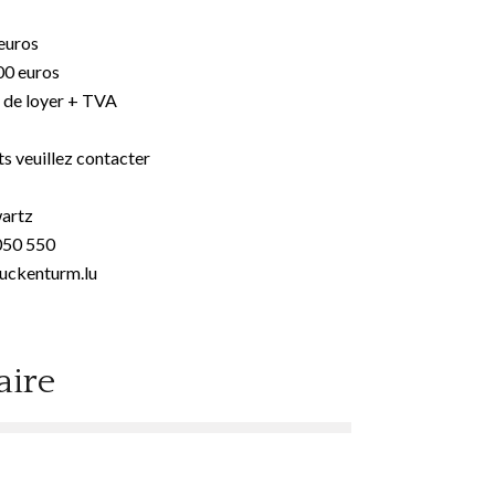
 euros
00 euros
s de loyer + TVA
s veuillez contacter
wartz
050 550
uckenturm.lu
ire