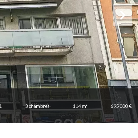
1
3 chambres
114 m²
695 000 €