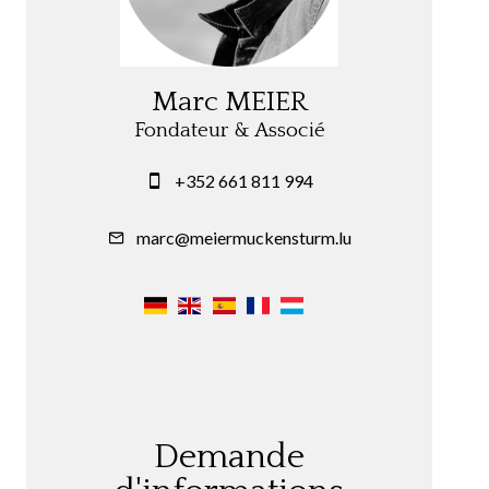
Marc MEIER
Fondateur & Associé
+352 661 811 994
marc@meiermuckensturm.lu
Demande