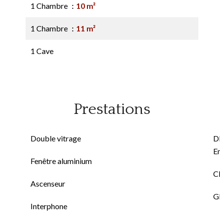
1 Chambre
10 m²
1 Chambre
11 m²
1 Cave
Prestations
Double vitrage
D
E
Fenêtre aluminium
Cl
Ascenseur
GE
Interphone