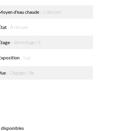
Moyen d'eau chaude
Collective
État
À rénover
Étage
4ème étage / 5
Exposition
Sud
Vue
Dégagée Ville
 disponibles