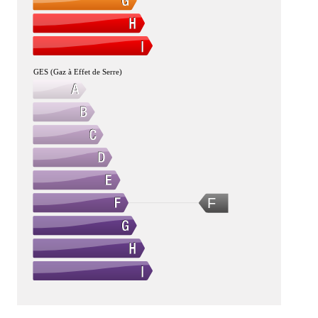
GES (Gaz à Effet de Serre)
F