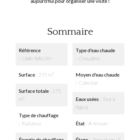
aujourd’hui pour organiser une visite !
Sommaire
Référence
Type d'eau chaude
CAAVRAN3M
Chaudière
Surface
275 m²
Moyen d'eau chaude
Collective
Surface totale
275
m²
Eaux usées
Tout à
l'égout
Type de chauffage
Radiateur
État
À rénover
Énergie de chauffage
Étage
2ème étage / 5