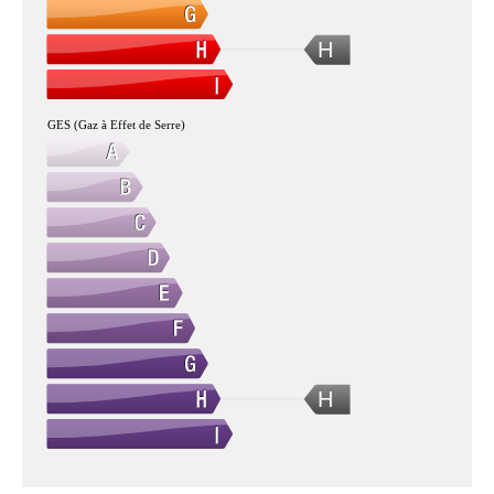
H
GES (Gaz à Effet de Serre)
H