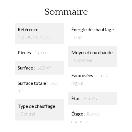
Sommaire
Référence
Énergie de chauffage
OLJUNCK110
Gaz
Pièces
1 pièce
Moyen d'eau chaude
Collective
Surface
160 m²
Eaux usées
Tout à
Surface totale
160
l'égout
m²
État
Bon état
Type de chauffage
Central
Étage
Rez-de-
chaussée