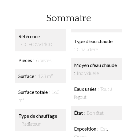
Sommaire
Référence
Type d'eau chaude
CCHOW1100
Chaudière
Pièces
6 pièces
Moyen d'eau chaude
Individuelle
Surface
123 m²
Eaux usées
Tout à
Surface totale
163
l'égout
m²
État
Bon état
Type de chauffage
Radiateur
Exposition
Est,
Ouest