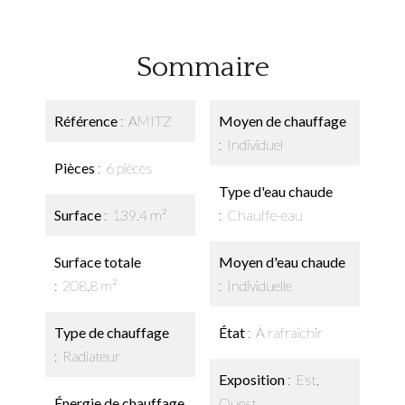
Sommaire
Référence
AMITZ
Moyen de chauffage
Individuel
Pièces
6 pièces
Type d'eau chaude
Surface
139.4 m²
Chauffe-eau
Surface totale
Moyen d'eau chaude
208.8 m²
Individuelle
Type de chauffage
État
À rafraîchir
Radiateur
Exposition
Est,
Énergie de chauffage
Ouest