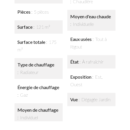
Chaudière
Pièces
5 pièces
Moyen d'eau chaude
Individuelle
Surface
121 m²
Eaux usées
Tout à
Surface totale
175
l'égout
m²
État
À rafraîchir
Type de chauffage
Radiateur
Exposition
Est,
Ouest
Énergie de chauffage
Gaz
Vue
Dégagée Jardin
Moyen de chauffage
Individuel