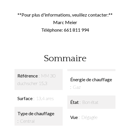
**Pour plus d'informations, veuillez contacter:**
Marc Meier
Téléphone: 661 811 994
Sommaire
Référence
MM 30
Énergie de chauffage
duchscher 15.3
Gaz
Surface
13.4 ares
État
Bon état
Type de chauffage
Vue
Dégagée
Central