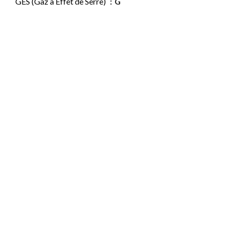
GES (Gaz à Effet de Serre)
G