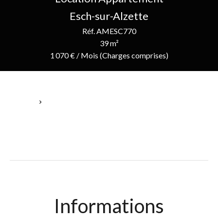
Esch-sur-Alzette
Réf. AMESC770
39 m²
1 070 € / Mois (Charges comprises)
Accueil
Location Appartement Esch-Sur-Alzette, 1 Pièce, 39 M², 1 070 €
/ Mois (Charges Comprises)
Informations