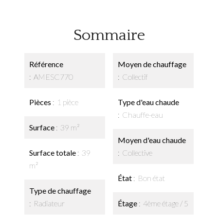
Sommaire
Référence
Moyen de chauffage
AMESC770
Collectif
Pièces
1 pièce
Type d'eau chaude
Chauffe-eau
Surface
39 m²
Moyen d'eau chaude
Surface totale
39
Collective
m²
État
Bon état
Type de chauffage
Radiateur
Étage
4ème étage / 5