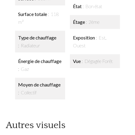
État
Bon état
Surface totale
118
m²
Étage
2ème
Type de chauffage
Exposition
Est,
Radiateur
Ouest
Énergie de chauffage
Vue
Dégagée Forêt
Gaz
Moyen de chauffage
Collectif
Autres visuels