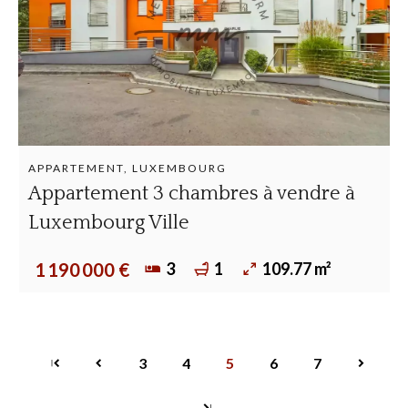
APPARTEMENT, LUXEMBOURG
Appartement 3 chambres à vendre à
Luxembourg Ville
3
1
109.77 m²
1 190 000 €
3
4
5
6
7